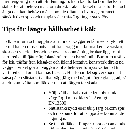
mer rengöring utan att bli flammig, och du kan torka bort fläckar i
stället för att behöva måla om direkt. Taket i köket utsätts för fett och
ånga och kan behöva målas om lite oftare än i vardagsrummet,
särskilt över spis och matplats där missfärgningar syns först.
Tips för längre hållbarhet i kök
Hall, barnrum och trapphus är rum där väggarna får mest stryk i ett
hem. I hallen dras smuts in utifrån, väggarna får märken av väskor,
skor och ytterkläder och behovet av ommålning brukar ligga runt
vart tredje till fjärde år, ibland oftare i en barnfamilj. Barnrum utsätts
för lek, träffar från leksaker och ibland kreativa konstverk direkt på
väggen, vilket gör att väggarna ofta behöver förnyas vartannat till
vart tredje år för att kännas fräscha. Här lönar det sig verkligen att
satsa på en slitstark, tvättbar väggfärg med något högre glansgrad, så
att du kan tvätta bort fläckar utan att färgen tar skada.
Välj tvättbar, halvmatt eller halvblank
väggfärg i minst klass 1–2 enligt
EN13300.
Sätt stänkskydd eller tålig färg bakom spis
och diskbänk för att slippa återkommande
lagningar.
Se till att fläkten fungerar bra och används
vid matlagning, så minskar du fett på