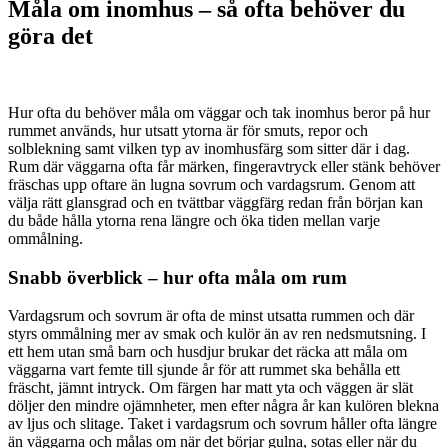
Måla om inomhus – så ofta behöver du
göra det
Hur ofta du behöver måla om väggar och tak inomhus beror på hur
rummet används, hur utsatt ytorna är för smuts, repor och
solblekning samt vilken typ av inomhusfärg som sitter där i dag.
Rum där väggarna ofta får märken, fingeravtryck eller stänk behöver
fräschas upp oftare än lugna sovrum och vardagsrum. Genom att
välja rätt glansgrad och en tvättbar väggfärg redan från början kan
du både hålla ytorna rena längre och öka tiden mellan varje
ommålning.
Snabb överblick – hur ofta måla om rum
Vardagsrum och sovrum är ofta de minst utsatta rummen och där
styrs ommålning mer av smak och kulör än av ren nedsmutsning. I
ett hem utan små barn och husdjur brukar det räcka att måla om
väggarna vart femte till sjunde år för att rummet ska behålla ett
fräscht, jämnt intryck. Om färgen har matt yta och väggen är slät
döljer den mindre ojämnheter, men efter några år kan kulören blekna
av ljus och slitage. Taket i vardagsrum och sovrum håller ofta längre
än väggarna och målas om när det börjar gulna, sotas eller när du