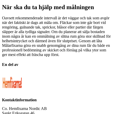
När ska du ta hjälp med målningen
Oavsett rekommenderade intervall är det väggar och tak som avgör
när det faktiskt är dags att måla om. Fläckar som inte går bort vid
rengöring, gulnande tak, sprickor, blåsor eller partier där färgen
släpper är alla tydliga signaler. Om du planerar att sälja bostaden
inom några år kan en ommålning av slitna rum göra stor skillnad för
helhetsintrycket och därmed även för slutpriset. Genom att låta
Målarfixarna göra en snabb genomgång av dina rum får du både en
professionell bedömning av skicket och förslag på vilka ytor som
ger mest effekt att fräscha upp först.
En del av
Kontaktinformation
Co. Hemfixarna Nordic AB
Sankt Eriksgatan 46