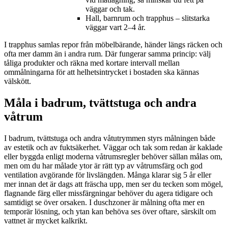
väggar och tak.
Hall, barnrum och trapphus – slitstarka
väggar vart 2–4 år.
I trapphus samlas repor från möbelbärande, händer längs räcken och
ofta mer damm än i andra rum. Där fungerar samma princip: välj
tåliga produkter och räkna med kortare intervall mellan
ommålningarna för att helhetsintrycket i bostaden ska kännas
välskött.
Måla i badrum, tvättstuga och andra
våtrum
I badrum, tvättstuga och andra våtutrymmen styrs målningen både
av estetik och av fuktsäkerhet. Väggar och tak som redan är kaklade
eller byggda enligt moderna våtrumsregler behöver sällan målas om,
men om du har målade ytor är rätt typ av våtrumsfärg och god
ventilation avgörande för livslängden. Många klarar sig 5 år eller
mer innan det är dags att fräscha upp, men ser du tecken som mögel,
flagnande färg eller missfärgningar behöver du agera tidigare och
samtidigt se över orsaken. I duschzoner är målning ofta mer en
temporär lösning, och ytan kan behöva ses över oftare, särskilt om
vattnet är mycket kalkrikt.