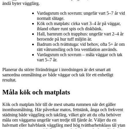
ändå byter väggfärg.
Vardagsrum och sovrum: ungefär vart 5–7 år vid
normalt slitage.
Kök och matplats: cirka vart 3–4 år på väggar,
ibland oftare runt spis och diskbänk.
Hall, barnrum och trapphus: ungefär vart 2–4 år
beroende på hur tuff miljön är.
Badrum och tvättstuga: vid behov, ofta 5+ år om
rätt våtrumsfärg och bra ventilation används.
Vardagsrum och sovrum – måla väggar och tak
vart 5–7 år.
Planerar du större förändringar i inredningen är det smart att
samordna ommålning av både väggar och tak för ett enhetligt
resultat.
Måla kök och matplats
Kök och matplats hör till de mest utsatta rummen när det gäller
inomhusmålning. Här påverkar matos, fettstänk, ånga och frekvent
städning både väggfärg och takfärg, vilket gör att du ofta behöver
måla om väggarna ungefär vart tredje till fjärde år. Väljer du en
halvmatt eller halvblank väggfärg med hög tvättbarhetsklass tål ytan