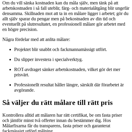
Om du vill sänka kostnaden kan du måla själv, men tänk på att
arbetskostnaden i så fall uteblir, färg- och materialåtgång blir ungefär
densamma. Skillnaden mot att ta in en målare ligger i arbetet; gör du
allt själv sparar du pengar men på bekostnaden av din tid och
eventuellt på slutresultatet, en professionell målare gör arbetet med
en högre precision.
Några fördelar med att anlita målare:
Projektet blir snabbt och fackmannamässigt utfört.
Du slipper investera i specialverktyg.
ROT-avdraget sänker arbetskostnaden, vilket gör det mer
prisvärt.
Professionellt resultat håller längre, särskilt där förarbetet är
avgörande.
Så väljer du rätt målare till rätt pris
Kontrollera alltid att målaren har rätt certifikat, be om fasta priser
och jämför minst två offerter innan du bestämmer dig. Hos
Målarfixarna får du transparens, fasta priser och garanterat
fackmässigt utförd målning.