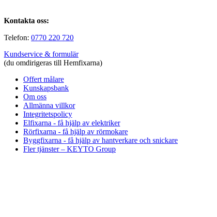
Kontakta oss:
Telefon:
0770 220 720
Kundservice & formulär
(du omdirigeras till Hemfixarna)
Offert målare
Kunskapsbank
Om oss
Allmänna villkor
Integritetspolicy
Elfixarna - få hjälp av elektriker
Rörfixarna - få hjälp av rörmokare
Byggfixarna - få hjälp av hantverkare och snickare
Fler tjänster – KEYTO Group