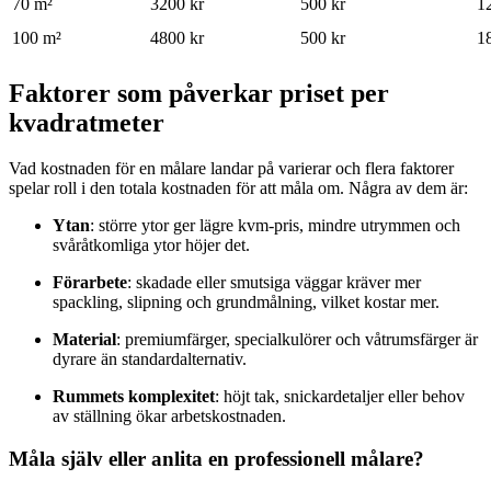
70 m²
3200 kr
500 kr
1
100 m²
4800 kr
500 kr
1
Faktorer som påverkar priset per
kvadratmeter
Vad kostnaden för en målare landar på varierar och flera faktorer
spelar roll i den totala kostnaden för att måla om. Några av dem är:
Ytan
: större ytor ger lägre kvm-pris, mindre utrymmen och
svåråtkomliga ytor höjer det.
Förarbete
: skadade eller smutsiga väggar kräver mer
spackling, slipning och grundmålning, vilket kostar mer.
Material
: premiumfärger, specialkulörer och våtrumsfärger är
dyrare än standardalternativ.​
Rummets komplexitet
: höjt tak, snickardetaljer eller behov
av ställning ökar arbetskostnaden.
Måla själv eller anlita en professionell målare?