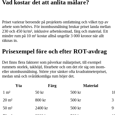
Vad kostar det att anlita målare?
Priset varierar beroende på projektets omfattning och vilket typ av
arbete som behövs. För inomhusmålning brukar priset landa mellan
230 och 450 kr/m², inklusive arbetskostnad, färg och material. Ett
mindre rum på 10 m² kostar alltså ungefär 3 000 kronor när allt
räknas in.
Prisexempel före och efter ROT-avdrag
Det finns flera faktorer som påverkar målarpriset, till exempel
rummets storlek, takhöjd, förarbete och om det rör sig om inom-
eller utomhusmålning. Större ytor sänker ofta kvadratmeterpriset,
medan små och svåråtkomliga rum höjer det.
Yta
Färg
Material
1 m²
50 kr
500 kr
1
20 m²
800 kr
500 kr
3
50 m²
2400 kr
500 kr
9